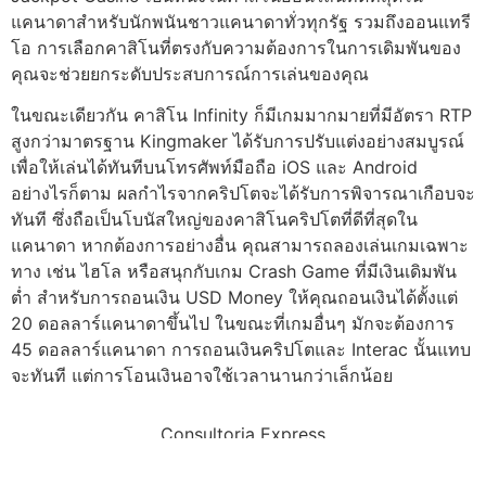
แคนาดาสำหรับนักพนันชาวแคนาดาทั่วทุกรัฐ รวมถึงออนแทรี
โอ การเลือกคาสิโนที่ตรงกับความต้องการในการเดิมพันของ
คุณจะช่วยยกระดับประสบการณ์การเล่นของคุณ
ในขณะเดียวกัน คาสิโน Infinity ก็มีเกมมากมายที่มีอัตรา RTP
สูงกว่ามาตรฐาน Kingmaker ได้รับการปรับแต่งอย่างสมบูรณ์
เพื่อให้เล่นได้ทันทีบนโทรศัพท์มือถือ iOS และ Android
อย่างไรก็ตาม ผลกำไรจากคริปโตจะได้รับการพิจารณาเกือบจะ
ทันที ซึ่งถือเป็นโบนัสใหญ่ของคาสิโนคริปโตที่ดีที่สุดใน
แคนาดา หากต้องการอย่างอื่น คุณสามารถลองเล่นเกมเฉพาะ
ทาง เช่น ไฮโล หรือสนุกกับเกม Crash Game ที่มีเงินเดิมพัน
ต่ำ สำหรับการถอนเงิน USD Money ให้คุณถอนเงินได้ตั้งแต่
20 ดอลลาร์แคนาดาขึ้นไป ในขณะที่เกมอื่นๆ มักจะต้องการ
45 ดอลลาร์แคนาดา การถอนเงินคริปโตและ Interac นั้นแทบ
จะทันที แต่การโอนเงินอาจใช้เวลานานกว่าเล็กน้อย
Consultoria Express
Todos os direitos reservados