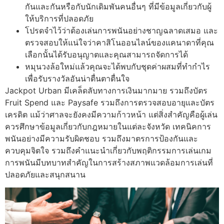
กันและกันหรือกับนักเดิมพันคนอื่นๆ ที่มีข้อมูลเกี่ยวกับผู้
ให้บริการที่ปลอดภัย
โปรดจำไว้ว่าต้องเล่นการพนันอย่างชาญฉลาดเสมอ และ
ตรวจสอบให้แน่ใจว่าคาสิโนออนไลน์ของแคนาดาที่คุณ
เลือกนั้นได้รับอนุญาตและคุณสามารถจัดการได้
หมุนวงล้อใหม่แล้วคุณจะได้พบกับชุดค่าผสมที่ทำกำไร
เพื่อรับรางวัลอันน่าตื่นตาตื่นใจ
Jackpot Urban มีเคล็ดลับทางการเงินมากมาย รวมถึงบัตร
Fruit Spend และ Paysafe รวมถึงการตรวจสอบอายุและบัตร
เครดิต แม้ว่าศาลจะยังคงมีความก้าวหน้า แต่สิ่งสำคัญคือผู้เล่น
ควรศึกษาข้อมูลเกี่ยวกับกฎหมายในแต่ละจังหวัด เทคนิคการ
พนันอย่างมีความรับผิดชอบ รวมถึงมาตรการป้องกันและ
ควบคุมจิตใจ รวมถึงคำแนะนำเกี่ยวกับพฤติกรรมการเล่นเกม
การพนันมีบทบาทสำคัญในการสร้างสภาพแวดล้อมการเล่นที่
ปลอดภัยและสนุกสนาน