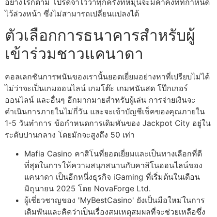
อย่างไรก็ตาม โปรดจำไว้ว่าทุกครั้งที่หมุนจะมีค่าคงที่ที่กำหนด
ไว้ล่วงหน้า ซึ่งไม่สามารถเปลี่ยนแปลงได้
ตัวเลือกการธนาคารสำหรับผู้
เข้าร่วมชาวแคนาดา
คอลเลกชันการพนันของเรานั้นยอดเยี่ยมอย่างหาที่เปรียบไม่ได้
ไม่ว่าจะเป็นเกมออนไลน์ เกมโต๊ะ เกมพนันสด โป๊กเกอร์
ออนไลน์ และอื่นๆ อีกมากมายสำหรับผู้เล่น การจ่ายเงินจะ
ดำเนินการภายในไม่กี่วัน และจะเข้าบัญชีเช็คของคุณภายใน
1-5 วันทำการ ข้อกำหนดการเดิมพันของ Jackpot City อยู่ใน
ระดับปานกลาง โดยมักจะสูงถึง 50 เท่า
Mafia Casino คาสิโนที่ยอดเยี่ยมและเป็นทางเลือกที่ดี
ที่สุดในการให้ความสนุกสนานกับคาสิโนออนไลน์ของ
แคนาดา เป็นอีกหนึ่งธุรกิจ iGaming ที่เริ่มต้นในเดือน
มิถุนายน 2025 โดย NovaForge Ltd.
ผู้เชี่ยวชาญของ 'MyBestCasino' ยังเป็นมือใหม่ในการ
เดิมพันและคิดว่าเป็นเรื่องสมเหตุสมผลที่จะช่วยเหลือซึ่ง