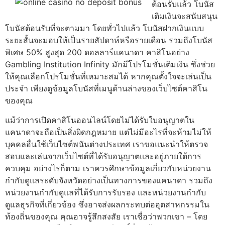
ต้อนรับแล้ว โบนัส
เติมเงินจะสนับสนุน
โบนัสต้อนรับที่จะตามมา โดยทั่วไปแล้ว โบนัสฝากเงินแบบ
ระยะสั้นจะมอบให้เป็นรายสัปดาห์หรือรายเดือน รวมถึงโบนัส
พิเศษ 50% สูงสุด 200 ดอลลาร์แคนาดา คาสิโนอย่าง
Gambling Institution Infinity มักมีโปรโมชั่นเติมเงิน ซึ่งช่วย
ให้คุณเลือกโปรโมชั่นที่เหมาะสมได้ หากคุณตั้งใจจะเล่นเป็น
ประจำ เพียงดูข้อมูลโบนัสที่เมนูด้านล่างของเว็บไซต์คาสิโน
ของคุณ
แม้ว่าการเปิดคาสิโนออนไลน์โดยไม่ได้รับใบอนุญาตใน
แคนาดาจะถือเป็นสิ่งผิดกฎหมาย แต่ไม่มีอะไรที่จะห้ามไม่ให้
บุคคลอื่นใช้เว็บไซต์พนันต่างประเทศ เราขอแนะนำให้ตรวจ
สอบและเล่นจากเว็บไซต์ที่ได้รับอนุญาตและอยู่ภายใต้การ
ควบคุม อย่างไรก็ตาม เราควรศึกษาข้อมูลเกี่ยวกับหน่วยงาน
กำกับดูแลระดับจังหวัดอย่างเป็นทางการของแคนาดา รวมถึง
หน่วยงานกำกับดูแลที่ได้รับการรับรอง และหน่วยงานกำกับ
ดูแลธุรกิจที่เกี่ยวข้อง ซึ่งอาจส่งผลกระทบต่ออุตสาหกรรมใน
ท้องถิ่นของคุณ คุณอาจรู้สึกสงสัย เราเชื่อว่าพวกเขา – โดย